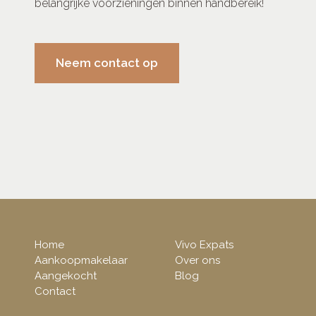
belangrijke voorzieningen binnen handbereik!
Neem contact op
Home
Vivo Expats
Aankoopmakelaar
Over ons
Aangekocht
Blog
Contact