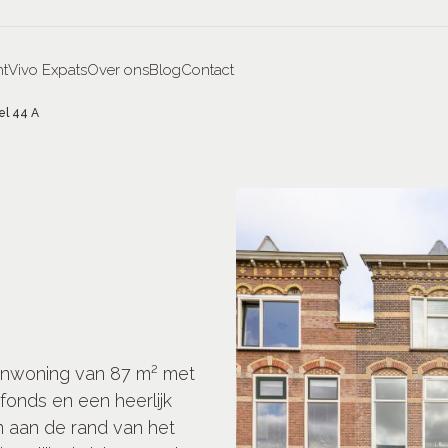
t
Vivo Expats
Over ons
Blog
Contact
el 44 A
enwoning van 87 m² met
fonds en een heerlijk
n aan de rand van het