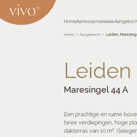
Skip
to
content
Home
Aankoopmakelaar
Aangekoch
Vivo
maakt wonen waar
-
-
Home
Aangekocht
Leiden, Maresing
Aankoopmakelaars
Leiden
Leiden
Maresingel 44 A
Een prachtige en ruime bov
twee verdiepingen, hoge pla
dakterras van 10 m². Gelege