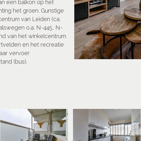
an een balkon op het
hting het groen. Gunstige
 centrum van Leiden (ca.
tvalswegen o.a. N-445, N-
and van het winkelcentrum
rtvelden en het recreatie
aar vervoer
tand (bus).