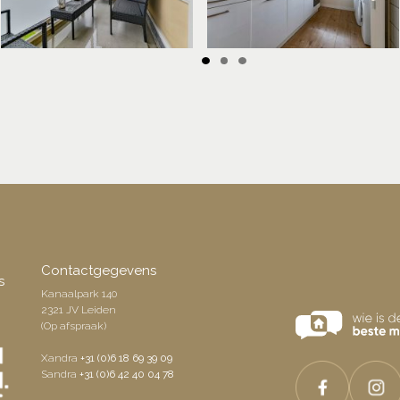
Contactgegevens
s
Kanaalpark 140
2321 JV Leiden
(Op afspraak)
Xandra
+31 (0)6 18 69 39 09
Sandra
+31 (0)6 42 40 04 78