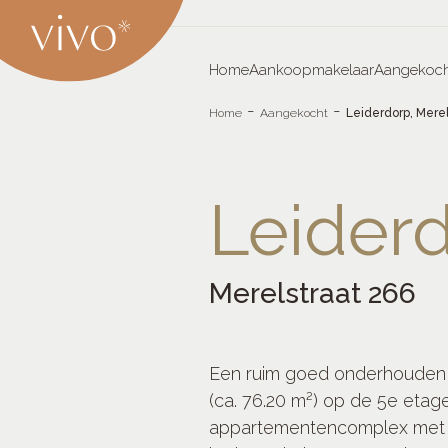
Skip
to
content
Home
Aankoopmakelaar
Aangekoch
Vivo
maakt wonen waar
-
-
Home
Aangekocht
Leiderdorp, Merel
Aankoopmakelaars
Leiden
Leider
Merelstraat 266
Een ruim goed onderhouden
(ca. 76.20 m²) op de 5e etag
appartementencomplex met li