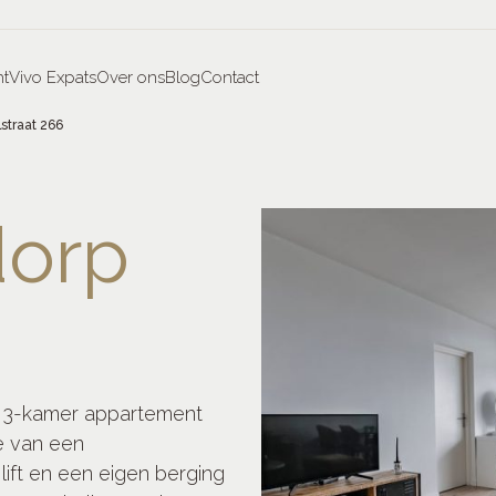
t
Vivo Expats
Over ons
Blog
Contact
straat 266
dorp
 3-kamer appartement
e van een
ft en een eigen berging