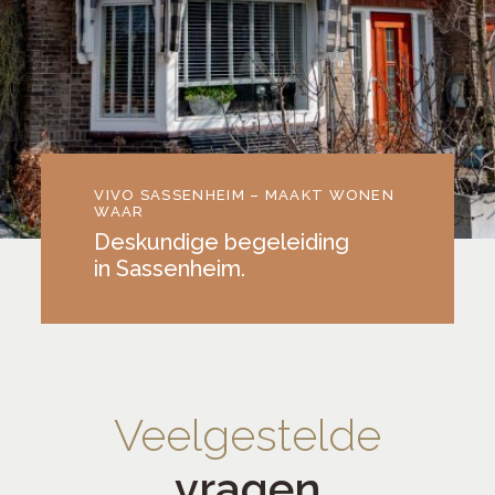
VIVO SASSENHEIM – MAAKT WONEN
WAAR
Deskundige begeleiding
in Sassenheim.
Veelgestelde
vragen