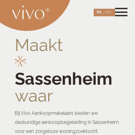
Skip
to
NL
EN
content
Vivo Aankoopmakelaars Leiden
maakt wonen waar
Maakt
Sassenheim
waar
Bij Vivo Aankoopmakelaars bieden we
deskundige aankoopbegeleiding in Sassenheim
voor een zorgeloze woningzoektocht.