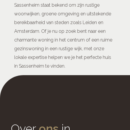
Sassenheim staat bekend om zijn rustige
woonwijken, groene omgeving en uitstekende
bereikbaarheid van steden zoals Leiden en
Amsterdam. Of je nu op zoek bent naar een
charmante woning in het centrum of een ruime
gezinswoning in een rustige wijk, met onze
lokale expertise helpen we je het perfecte huis
in Sassenheim te vinden.
Over
ons
in