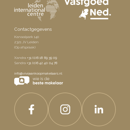
Contactgegevens
Kanaalpark 140
2321 JV Leiden
(Op afspraak)
Xandra
+31 (0)6 18 69 39 09
Sandra
+31 (0)6 42 40 04 78
info@vivoaankoopmakelaars.nl