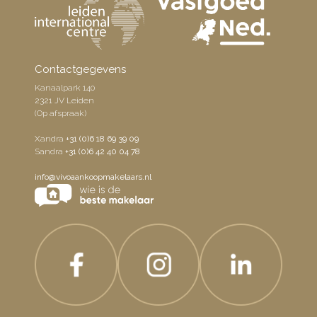
Contactgegevens
Kanaalpark 140
2321 JV Leiden
(Op afspraak)
Xandra
+31 (0)6 18 69 39 09
Sandra
+31 (0)6 42 40 04 78
info@vivoaankoopmakelaars.nl