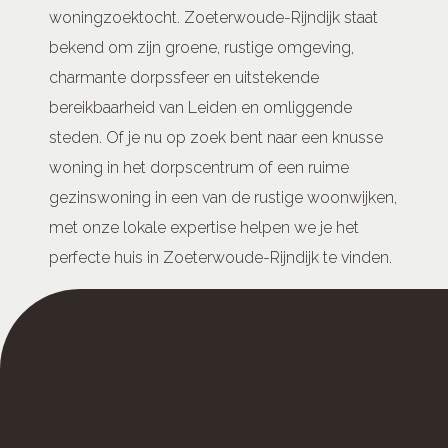
woningzoektocht. Zoeterwoude-Rijndijk staat
bekend om zijn groene, rustige omgeving,
charmante dorpssfeer en uitstekende
bereikbaarheid van Leiden en omliggende
steden. Of je nu op zoek bent naar een knusse
woning in het dorpscentrum of een ruime
gezinswoning in een van de rustige woonwijken,
met onze lokale expertise helpen we je het
perfecte huis in Zoeterwoude-Rijndijk te vinden.