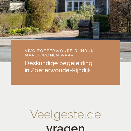
VIVO ZOETERWOUDE-RIJNDIJK –
MAAKT WONEN WAAR
Deskundige begeleiding
in Zoeterwoude-Rijndijk.
Veelgestelde
vragen