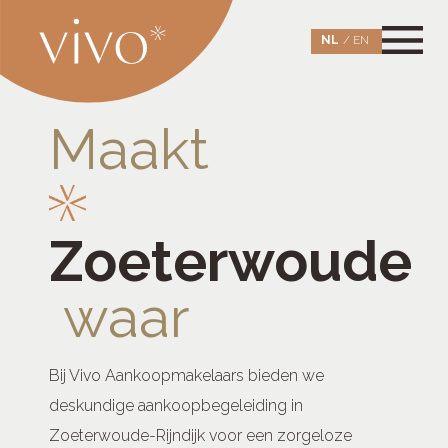
Skip
to
NL
EN
content
Vivo Aankoopmakelaars Leiden
maakt wonen waar
Maakt
Zoeterwoude
waar
Bij Vivo Aankoopmakelaars bieden we
deskundige aankoopbegeleiding in
Zoeterwoude-Rijndijk voor een zorgeloze